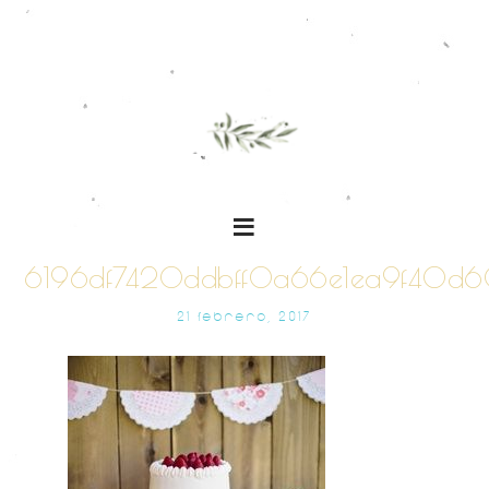
6196df7420ddbff0a66e1ea9f40d6
21 FEBRERO, 2017