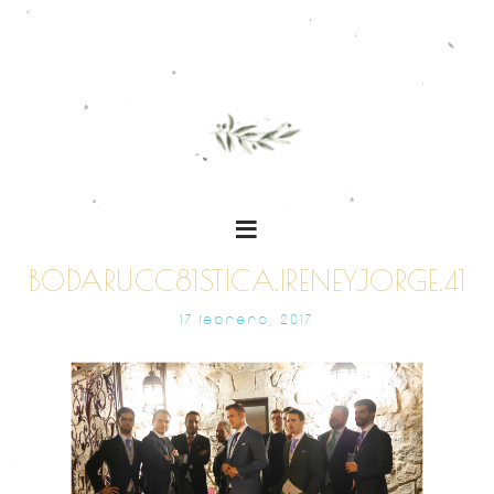
BODARUCC81STICA.IRENEYJORGE.41
17 FEBRERO, 2017