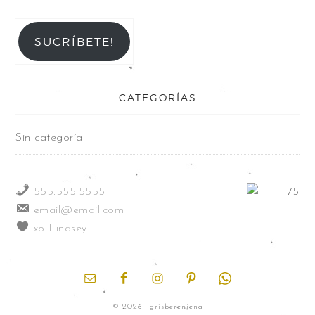
SUCRÍBETE!
CATEGORÍAS
Sin categoría
555.555.5555
email@email.com
xo Lindsey
© 2026 · grisberenjena