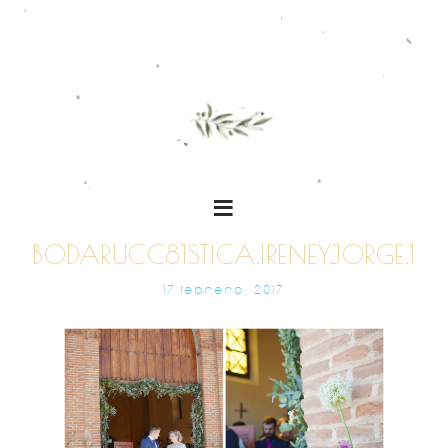
BODARUCC81STICA.IRENEYJORGE.1
17 FEBRERO, 2017