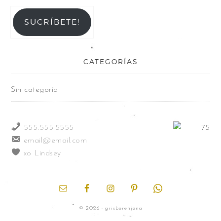
SUCRÍBETE!
CATEGORÍAS
Sin categoría
555.555.5555
email@email.com
xo Lindsey
© 2026 · grisberenjena