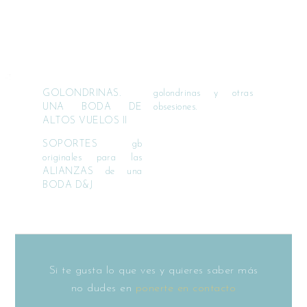
GOLONDRINAS.
golondrinas y otras
UNA BODA DE
obsesiones.
ALTOS VUELOS II
SOPORTES gb
originales para las
ALIANZAS de una
BODA D&J
Si te gusta lo que ves y quieres saber más
no dudes en
ponerte en contacto