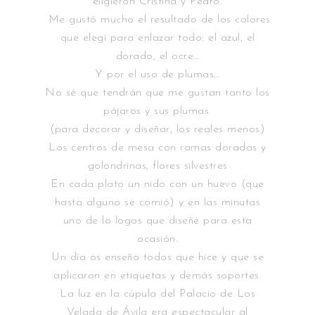
eligieron Cristina y Pedro.
Me gustó mucho el resultado de los colores
que elegí para enlazar todo: el azul, el
dorado, el ocre…
Y por el uso de plumas…
No sé que tendrán que me gustan tanto los
pájaros y sus plumas.
(para decorar y diseñar, los reales menos)
Los centros de mesa con ramas doradas y
golondrinas, flores silvestres
En cada plato un nido con un huevo (que
hasta alguno se comió) y en las minutas
uno de lo logos que diseñé para esta
ocasión.
Un día os enseño todos que hice y que se
aplicaron en etiquetas y demás soportes.
La luz en la cúpula del Palacio de Los
Velada de Ávila era espectacular al