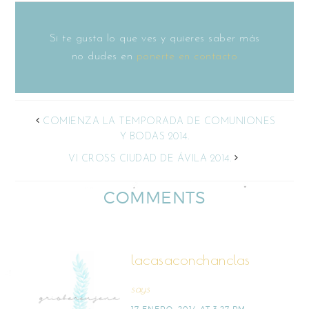
Si te gusta lo que ves y quieres saber más
no dudes en
ponerte en contacto
COMIENZA LA TEMPORADA DE COMUNIONES
Y BODAS 2014.
VI CROSS CIUDAD DE ÁVILA 2014.
COMMENTS
lacasaconchanclas
says