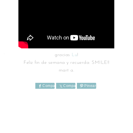
gracias
Lu
!
Feliz fin de semana y recuerda: SMILE!!
mart a.
Comparte
Comparte
Pinear