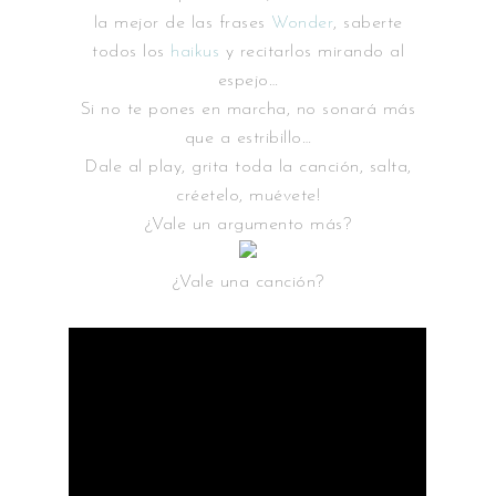
la mejor de las frases
Wonder
, saberte
todos los
haikus
y recitarlos mirando al
espejo…
Si no te pones en marcha, no sonará más
que a estribillo…
Dale al play, grita toda la canción, salta,
créetelo, muévete!
¿Vale un argumento más?
¿Vale una canción?