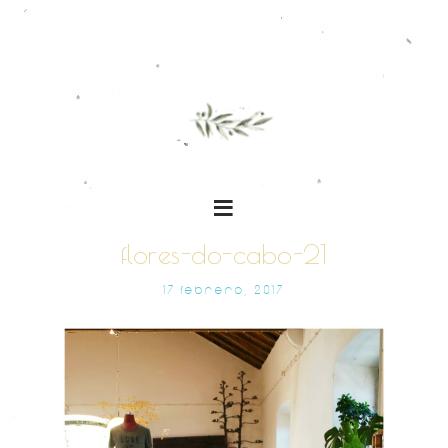
flores-do-cabo-21
17 FEBRERO, 2017