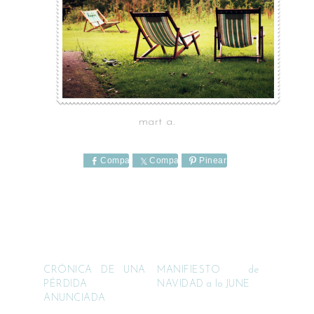
mart a.
Comparte
Comparte
Pinear
CRÓNICA DE UNA
MANIFIESTO de
PÉRDIDA
NAVIDAD a lo JUNE
ANUNCIADA