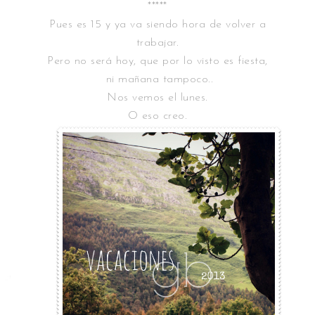
*****
Pues es 15 y ya va siendo hora de volver a
trabajar.
Pero no será hoy, que por lo visto es fiesta,
ni mañana tampoco..
Nos vemos el lunes.
O eso creo.