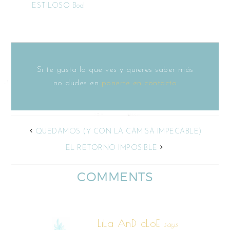
ESTILOSO Boo!
Si te gusta lo que ves y quieres saber más
no dudes en
ponerte en contacto
QUEDAMOS (Y CON LA CAMISA IMPECABLE)
EL RETORNO IMPOSIBLE
COMMENTS
LiLa AnD cLoE
says