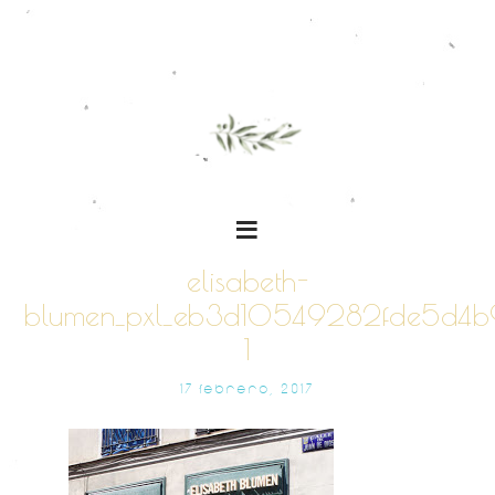
elisabeth-
blumen_pxl_eb3d10549282fde5d4
1
17 FEBRERO, 2017