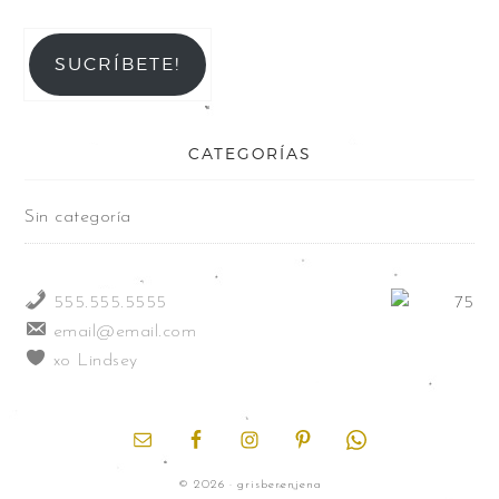
SUCRÍBETE!
CATEGORÍAS
Sin categoría
555.555.5555
email@email.com
xo Lindsey
© 2026 · grisberenjena