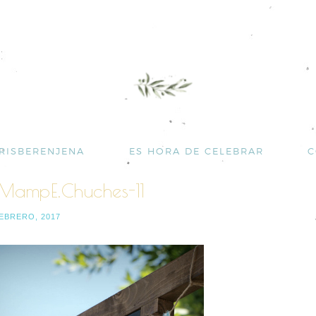
RISBERENJENA
ES HORA DE CELEBRAR
C
MampE.Chuches-11
FEBRERO, 2017