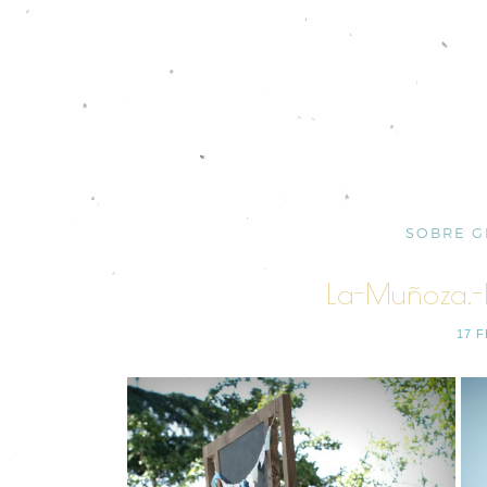
SOBRE G
La-Muñoza.-
17 