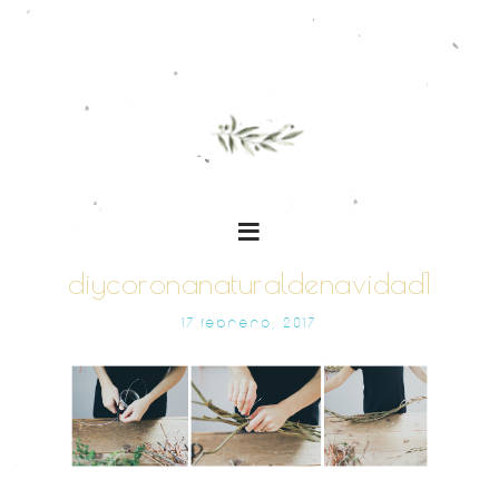
diycoronanaturaldenavidad1
17 FEBRERO, 2017