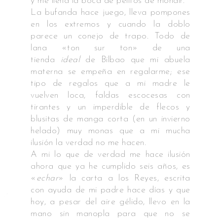
y me llena la boca de pelitos de mohair.
La bufanda hace juego, lleva pompones
en los extremos y cuando la doblo
parece un conejo de trapo. Todo de
lana «ton sur ton» de una
tienda
ideal
de Bilbao que mi abuela
materna se empeña en regalarme; ese
tipo de regalos que a mi madre le
vuelven loca, faldas escocesas con
tirantes y un imperdible de flecos y
blusitas de manga corta (en un invierno
helado) muy monas que a mi mucha
ilusión la verdad no me hacen.
A mi lo que de verdad me hace ilusión
ahora que ya he cumplido seis años, es
«
echar
» la carta a los Reyes, escrita
con ayuda de mi padre hace días y que
hoy, a pesar del aire gélido, llevo en la
mano sin manopla para que no se