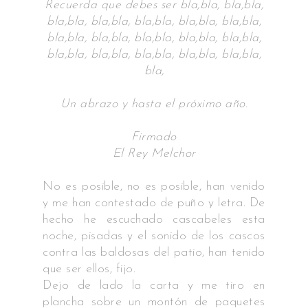
Recuerda que debes ser bla,
bla, bla,
bla,
bla,
bla, bla,
bla, bla,
bla, bla,
bla, bla,
bla,
bla,
bla, bla,
bla, bla,
bla, bla,
bla, bla,
bla,
bla,
bla, bla,
bla, bla,
bla, bla,
bla, bla,
bla,
bla,
Un abrazo y hasta el próximo año.
Firmado
El Rey Melchor
No es posible, no es posible, han venido
y me han contestado de puño y letra. De
hecho he escuchado cascabeles esta
noche, pisadas y el sonido de los cascos
contra las baldosas del patio, han tenido
que ser ellos, fijo.
Dejo de lado la carta y me tiro en
plancha sobre un montón de paquetes