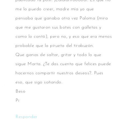
publicado tu post: ¡Lalalaritooooo!. Es que no
me lo puedo creer, madre mía yo que
pensaba que ganaba otra vez Paloma (mira
que me gustaron sus botes con galletas y
como lo contó), pero no, y eso que era menos
probable que la pirueta del tirabuzón.
Que ganas de saltar, gritar y todo lo que
sigue Marta. ¿Te das cuenta que felices puede
hacernos compartir nuestros deseos?. Pues
eso, que sigo soñando.
Beso
Pi
Responder