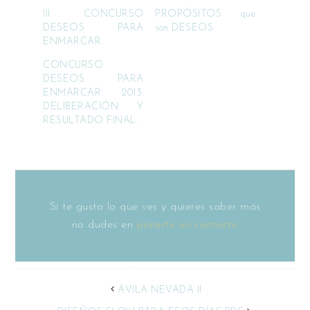
III CONCURSO
PROPÓSITOS que
DESEOS PARA
son DESEOS
ENMARCAR.
CONCURSO
DESEOS PARA
ENMARCAR 2013.
DELIBERACIÓN Y
RESULTADO FINAL.
Si te gusta lo que ves y quieres saber más
no dudes en
ponerte en contacto
ÁVILA NEVADA II