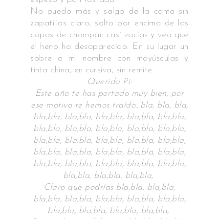
No puedo más y salgo de la cama sin
zapatillas claro, salto por encima de las
copas de champán casi vacías y veo que
el heno ha desaparecido. En su lugar un
sobre a mi nombre con mayúsculas y
tinta china, en cursiva, sin remite.
Querida Pi:
Este año te has portado muy bien, por
ese motivo te hemos traído…bla, bla,
bla,
bla,
bla, bla,
bla, bla,
bla, bla,
bla, bla,
bla,
bla,
bla, bla,
bla, bla,
bla, bla,
bla, bla,
bla,
bla,
bla, bla,
bla, bla,
bla, bla,
bla, bla,
bla,
bla,
bla, bla,
bla, bla,
bla, bla,
bla, bla,
bla,
bla,
bla, bla,
bla, bla,
bla, bla,
bla, bla,
bla,
bla,
bla, bla,
bla, bla,
bla,
Claro que podrías bla,
bla, bla,
bla,
bla,
bla, bla,
bla, bla,
bla, bla,
bla, bla,
bla,
bla,
bla, bla,
bla, bla,
bla, bla,
bla,