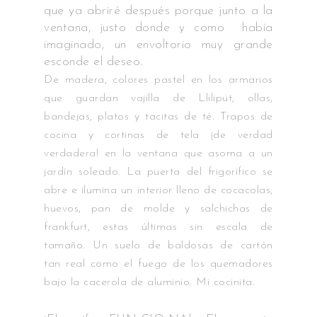
que ya abriré después porque junto a la
ventana, justo donde y como había
imaginado, un envoltorio muy grande
esconde el deseo.
De madera, colores pastel en los armarios
que guardan vajilla de Lliliput, ollas,
bandejas, platos y tacitas de té. Trapos de
cocina y cortinas de tela ¡de verdad
verdadera! en la ventana que asoma a un
jardín soleado. La puerta del frigorífico se
abre e ilumina un interior lleno de cocacolas,
huevos, pan de molde y salchichas de
frankfurt, estas últimas sin escala de
tamaño. Un suelo de baldosas de cartón
tan real como el fuego de los quemadores
bajo la cacerola de aluminio. Mi cocinita.