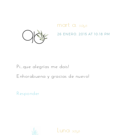
mart a.
says
26 ENERO, 2015 AT 10:18 PM
Pi…que alegrías me dais!
Enhorabuena y gracias de nuevo!
Responder
Luna
says