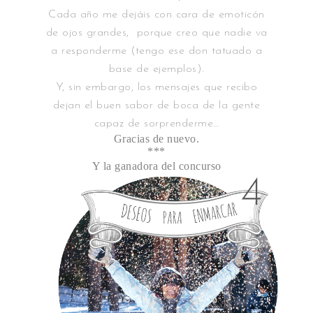
Cada año me dejáis con cara de emoticón
de ojos grandes, porque creo que nadie va
a responderme (tengo ese don tatuado a
base de ejemplos).
Y, sin embargo, los mensajes que recibo
dejan el buen sabor de boca de la gente
capaz de sorprenderme…
Gracias de nuevo.
***
Y la ganadora del concurso