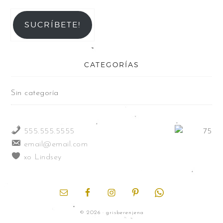
SUCRÍBETE!
CATEGORÍAS
Sin categoría
555.555.5555
email@email.com
xo Lindsey
© 2026 · grisberenjena