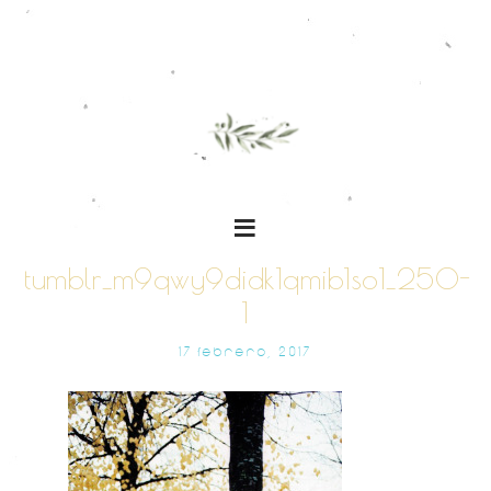
tumblr_m9qwy9didk1qmib1so1_250-
1
17 FEBRERO, 2017