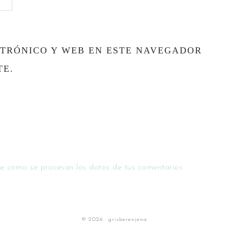
TRÓNICO Y WEB EN ESTE NAVEGADOR
TE.
e cómo se procesan los datos de tus comentarios.
© 2026 · grisberenjena