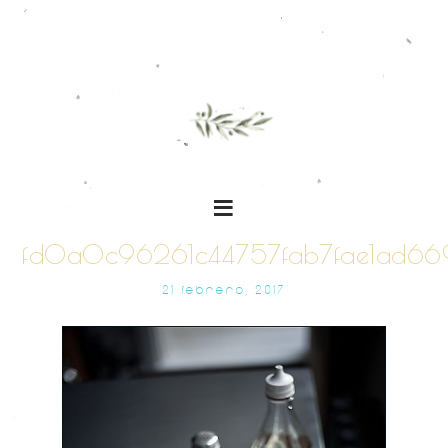
fd0a0c96261c44757fab7fae1ad66
21 FEBRERO, 2017