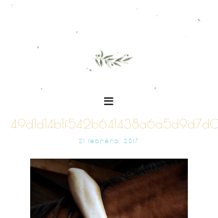
49d1d14b1f542b641438a6a5d9d7d0
21 FEBRERO, 2017