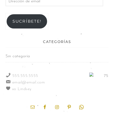
SUCRÍBETE!
CATEGORÍAS
Sin categoría
555.555.5555
email@email.com
xo Lindsey