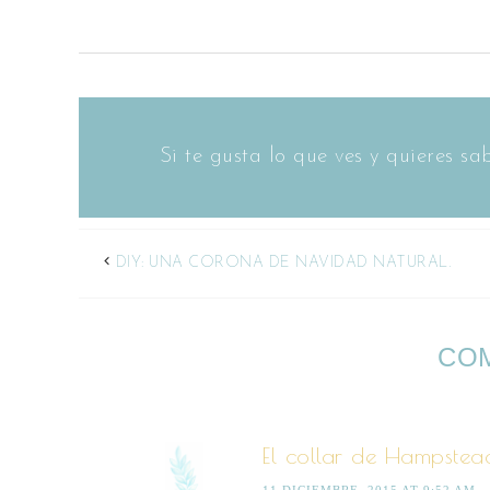
Si te gusta lo que ves y quieres 
DIY: UNA CORONA DE NAVIDAD NATURAL.
CO
El collar de Hampstea