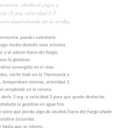
eratura, añade el yogur y
nte 15 seg, velocidad 5-7
usto dependiendo de la acidez.
Thermomix, puedes calentarlo
fuego medio durante unos minutos
ur y el azúcar fuera del fuego.
ara la gelatina:
latina sumergida en el vino.
tos, vierte todo en la Thermomix y
, temperatura varoma, velocidad 1.
n recipiente en la nevera.
y darle 3 seg. a velocidad 3 para que quede deshecha.
hidrata la gelatina en agua fría.
vir para que pierda algo de alcohol.Fuera del fuego añade
gelatina escurrida.
hasta que se integre.