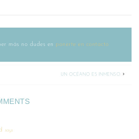
saber más no dudes en
ponerte en contacto
UN OCÉANO ES INMENSO.
MMENTS
d
says