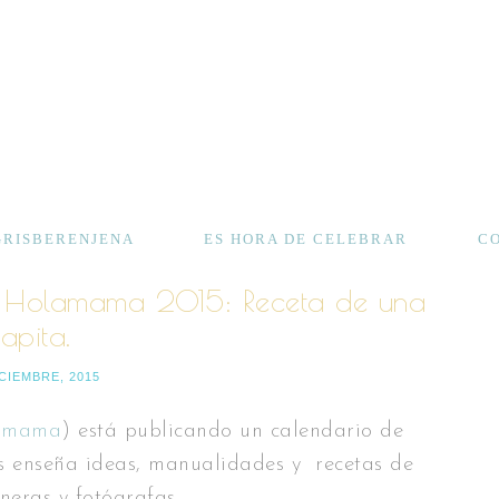
GRISBERENJENA
ES HORA DE CELEBRAR
C
Holamama 2015: Receta de una
tapita.
ICIEMBRE, 2015
amama
) está publicando un calendario de
s enseña ideas, manualidades y recetas de
neras y fotógrafas.