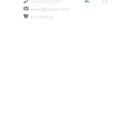
555.555.5555
email@email.com
xo Lindsey