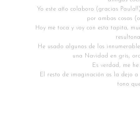
Yo este año colaboro (gracias Paula!!)
por ambas cosas (o
Hoy me toca y voy con esta tapita, muuuu
resulton
He usado algunos de los innumerable
una Navidad en gris, oro
Es verdad, me he
El resto de imaginación os la dejo a
tono qu