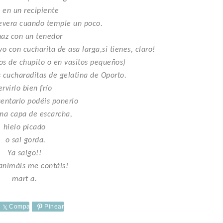
 en un recipiente
evera cuando temple un poco.
az con un tenedor
yo con cucharita de asa larga,si tienes, claro!
os de chupito o en vasitos pequeños)
s cucharaditas de gelatina de Oporto.
ervirlo bien frío
sentarlo podéis ponerlo
una capa de escarcha,
hielo picado
o sal gorda.
Ya salgo!!
 animáis me contáis!
mart a.
e
Comparte
Pinear