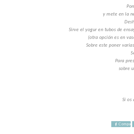
Pon
y mete en la n
Desh
Sirve el yogur en tubos de ensa
(otra opción es en vas
Sobre este poner varia
S
Para pre
sobre 
Si os
Compart