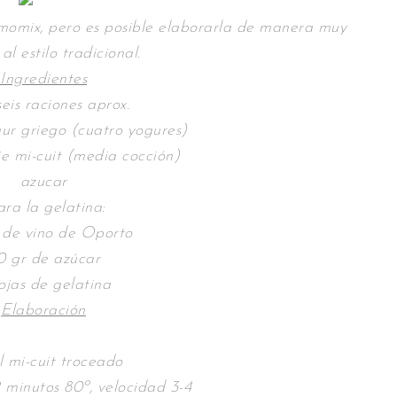
momix, pero es posible elaborarla de manera muy
 al estilo tradicional.
Ingredientes
eis raciones aprox.
ur griego (cuatro yogures)
ie mi-cuit (media cocción)
azucar
ra la gelatina:
 de vino de Oporto
0 gr de azúcar
ojas de gelatina
Elaboración
l mi-cuit troceado
minutos 80º, velocidad 3-4