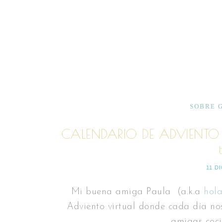
SOBRE 
CALENDARIO DE ADVIENTO 
11 D
Mi buena amiga Paula (a.k.a
hol
Adviento virtual donde cada día no
amigas coci