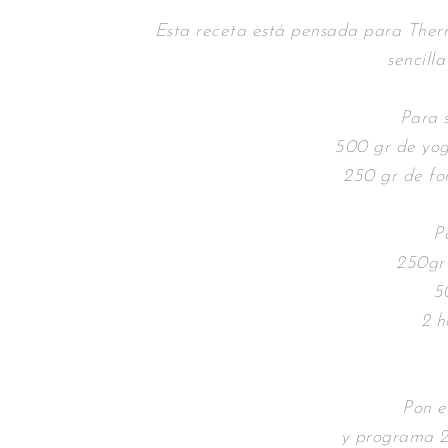
Esta receta está pensada para Ther
sencilla
Para s
500 gr de yog
250 gr de fo
Pa
250gr
5
2 h
Pon e
y programa 2 