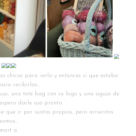
las chicas para verlo y entonces sí que estaba
ara recibirlas…
uyo, una tote bag con su logo y una aguja de
espero darle uso pronto.
 que ir por suntos propios, pero arrieritos
somos…
mart a.