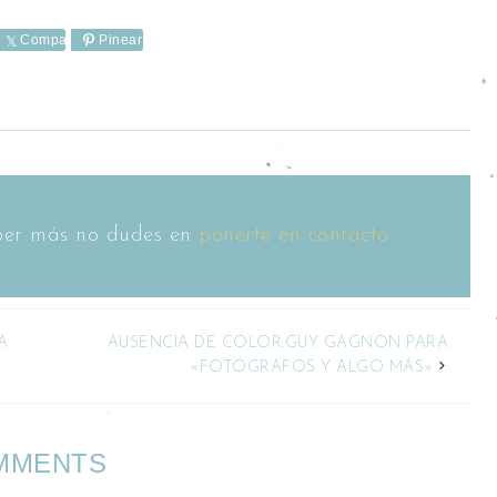
e
Comparte
Pinear
saber más no dudes en
ponerte en contacto
A
AUSENCIA DE COLOR.GUY GAGNON PARA
«FOTÓGRAFOS Y ALGO MÁS»
MMENTS