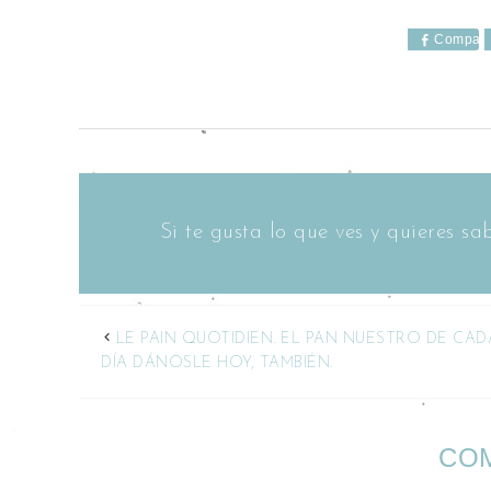
Compart
Si te gusta lo que ves y quieres 
LE PAIN QUOTIDIEN. EL PAN NUESTRO DE CAD
DÍA DÁNOSLE HOY, TAMBIÉN.
CO