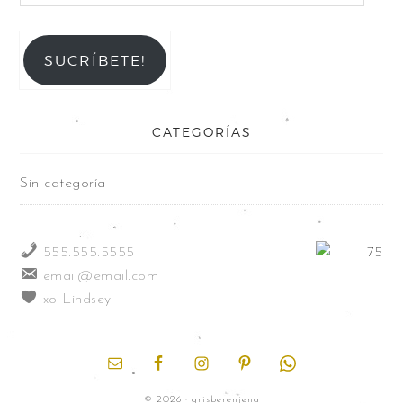
SUCRÍBETE!
CATEGORÍAS
Sin categoría
555.555.5555
email@email.com
xo Lindsey
© 2026 · grisberenjena