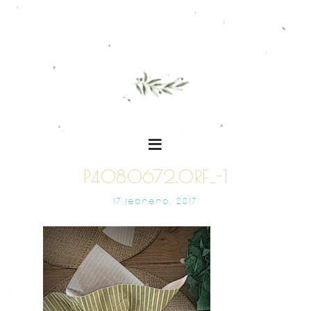
P4080672.ORF_-1
17 FEBRERO, 2017