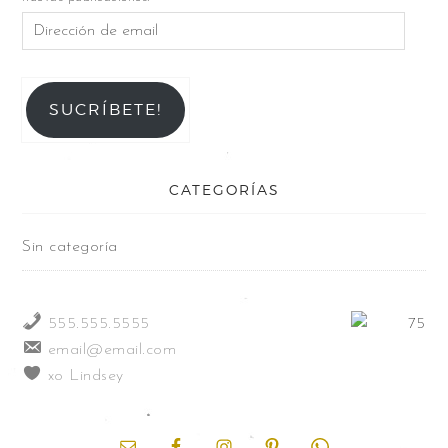
SUCRÍBETE!
CATEGORÍAS
Sin categoría
555.555.5555
email@email.com
xo Lindsey