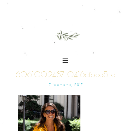
6061002487_0416cfbcc5_o
17 FEBRERO, 2017