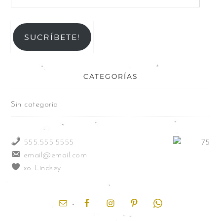
SUCRÍBETE!
CATEGORÍAS
Sin categoría
555.555.5555
email@email.com
xo Lindsey