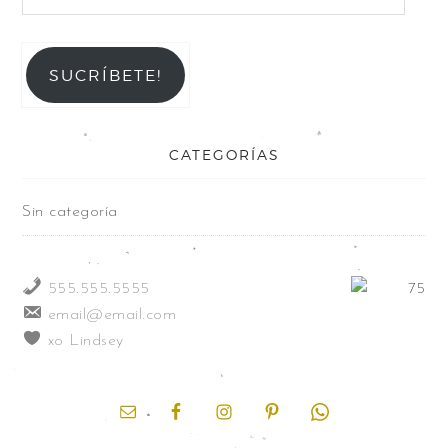
SUCRÍBETE!
CATEGORÍAS
Sin categoría
555.555.5555
email@email.com
xo Lindsey