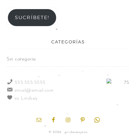
SUCRÍBETE!
CATEGORÍAS
Sin categoría
555.555.5555
email@email.com
xo Lindsey
© 2026 · grisberenjena