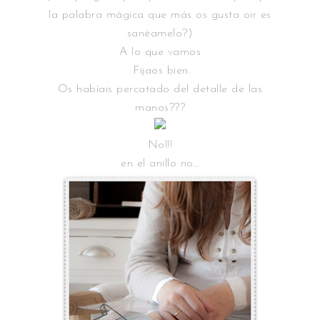
la palabra mágica que más os gusta oir es
sanéamelo?)
A lo que vamos
Fijaos bien.
Os habíais percatado del detalle de las
manos???
No!!!
en el anillo no…