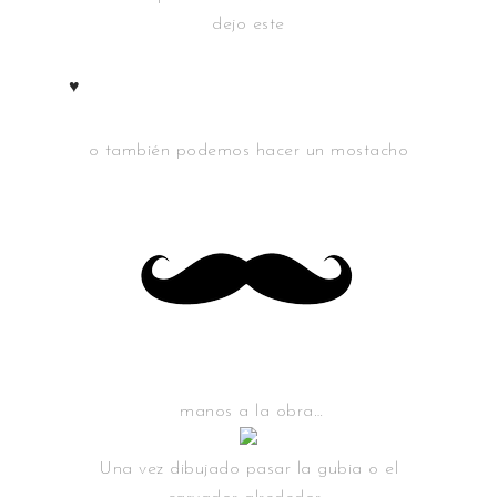
dejo este
♥
o también podemos hacer un mostacho
manos a la obra…
Una vez dibujado pasar la gubia o el