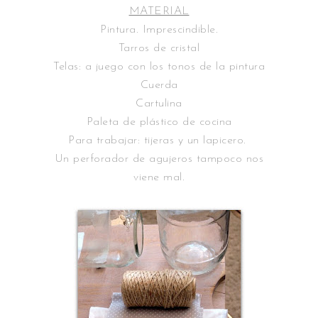
MATERIAL
Pintura. Imprescindible.
Tarros de cristal
Telas: a juego con los tonos de la pintura
Cuerda
Cartulina
Paleta de plástico de cocina
Para trabajar: tijeras y un lapicero.
Un perforador de agujeros tampoco nos
viene mal.