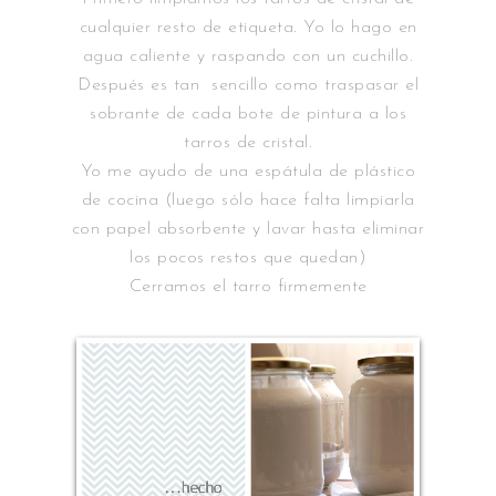
cualquier resto de etiqueta. Yo lo hago en
agua caliente y raspando con un cuchillo.
Después es tan sencillo como traspasar el
sobrante de cada bote de pintura a los
tarros de cristal.
Yo me ayudo de una espátula de plástico
de cocina (luego sólo hace falta limpiarla
con papel absorbente y lavar hasta eliminar
los pocos restos que quedan)
Cerramos el tarro firmemente