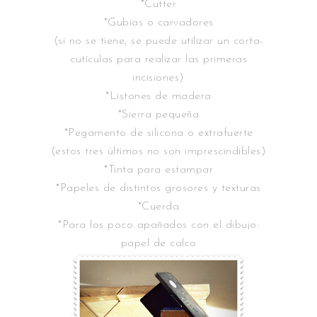
*Cutter
*Gubias o carvadores
(si no se tiene, se puede utilizar un corta-
cutículas para realizar las primeras
incisiones)
*Listones de madera
*Sierra pequeña
*Pegamento de silicona o extrafuerte
(estos tres últimos no son imprescindibles)
*Tinta para estampar
*Papeles de distintos grosores y texturas
*Cuerda
*Para los poco apañados con el dibujo:
papel de calco