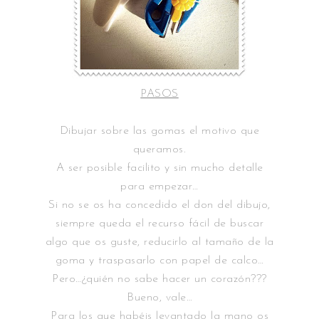
PASOS
Dibujar sobre las gomas el motivo que
queramos.
A ser posible facilito y sin mucho detalle
para empezar…
Si no se os ha concedido el don del dibujo,
siempre queda el recurso fácil de buscar
algo que os guste, reducirlo al tamaño de la
goma y traspasarlo con papel de calco…
Pero…¿quién no sabe hacer un corazón???
Bueno, vale…
Para los que habéis levantado la mano os