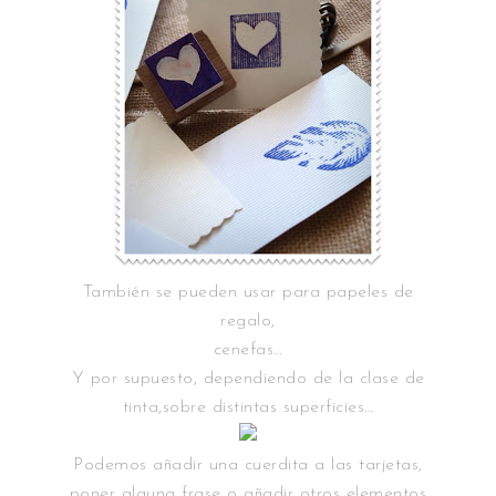
También se pueden usar para papeles de
regalo,
cenefas…
Y por supuesto, dependiendo de la clase de
tinta,sobre distintas superficies…
Podemos añadir una cuerdita a las tarjetas,
poner alguna frase o añadir otros elementos