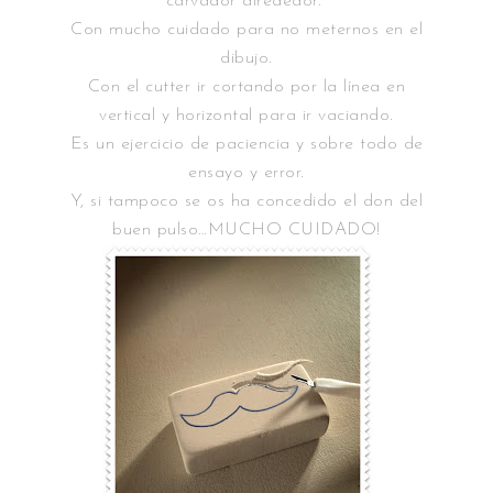
carvador alrededor.
Con mucho cuidado para no meternos en el
dibujo.
Con el cutter ir cortando por la línea en
vertical y horizontal para ir vaciando.
Es un ejercicio de paciencia y sobre todo de
ensayo y error.
Y, si tampoco se os ha concedido el don del
buen pulso…MUCHO CUIDADO!