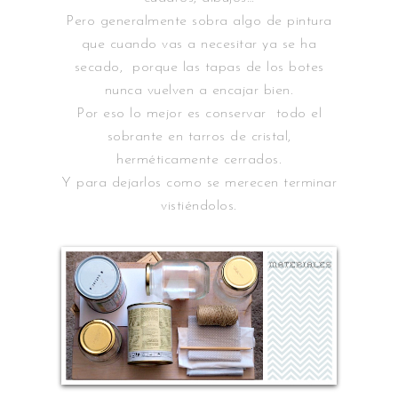
Pero generalmente sobra algo de pintura
que cuando vas a necesitar ya se ha
secado, porque las tapas de los botes
nunca vuelven a encajar bien.
Por eso lo mejor es conservar todo el
sobrante en tarros de cristal,
herméticamente cerrados.
Y para dejarlos como se merecen terminar
vistiéndolos.